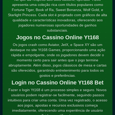
apresenta uma coleção rica com títulos populares como
Fortune Tiger, Book of Ra, Sweet Bonanza, Wolf Gold, e
Starlight Princess. Cada slot é projetado com gráficos de alta
qualidade e características inovadoras, oferecendo aos
jogadores numerosas oportunidades de ganhos
substanciais.
Jogos no Cassino Online Yt168
Os jogos crash como Aviator, JetX, e Space XY são um
destaque no site Yt168.Games, proporcionando uma ação
rápida e empolgante, onde os jogadores devem decidir o
momento certo para sair antes que o jogo termine
abruptamente. Além disso, jogos clássicos de mesa e cartas
são oferecidos, garantindo entretenimento para todos os
gostos e preferências.
Login no Cassino Online Yt168 Bet
Fazer o login Yt168 é um processo simples e seguro. Novos
usuários podem registrar-se facilmente, seguindo passos
intuitivos para criar uma conta. Uma vez registrado, o acesso
aos jogos, apostas e recursos exclusivos começa
imediatamente, oferecendo uma experiência de usuário