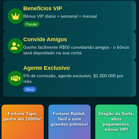
Benefícios VIP
Bônus VIP diário + semanal + mensal
Popular
Convide Amigos
Ganhe facilmente R$50 convidando amigos - o bônus
será depositado na sua conta
Agente Exclusivo
5% de comissão, agente exclusivo, $1.000.000 por
mês
Novo
Fortune Tiger,
Fortune Rabbit,
Dragão da Sorte,
ganhe até 10000x!
fácil e com
altos
grandes prêmios!
pagamentos,
bônus VIP!