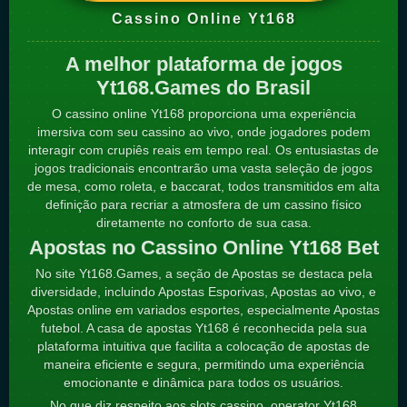
Cassino Online Yt168
A melhor plataforma de jogos
Yt168.Games do Brasil
O cassino online Yt168 proporciona uma experiência
imersiva com seu cassino ao vivo, onde jogadores podem
interagir com crupiês reais em tempo real. Os entusiastas de
jogos tradicionais encontrarão uma vasta seleção de jogos
de mesa, como roleta, e baccarat, todos transmitidos em alta
definição para recriar a atmosfera de um cassino físico
diretamente no conforto de sua casa.
Apostas no Cassino Online Yt168 Bet
No site Yt168.Games, a seção de Apostas se destaca pela
diversidade, incluindo Apostas Esporivas, Apostas ao vivo, e
Apostas online em variados esportes, especialmente Apostas
futebol. A casa de apostas Yt168 é reconhecida pela sua
plataforma intuitiva que facilita a colocação de apostas de
maneira eficiente e segura, permitindo uma experiência
emocionante e dinâmica para todos os usuários.
No que diz respeito aos slots cassino, operator Yt168